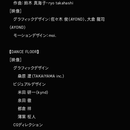
作曲：鈴木 真海子・ryo takahashi
［映像］
グラフィックデザイン：佐々木 俊（AYOND）、大倉 龍司
（AYOND）
モーションデザイン：moi.
【DANCE FLOOR】
［映像］
TOP
ABOUT
グラフィックデザイン
WORKS
桑原 遼（TAKAIYAMA inc.）
COMPANY
NEWS
ビジュアルデザイン
MEMBERS
CONTACT
⽶⽥ 研⼀（kynd）
泉田 徹
都倉 祥
薄葉 柾人
CGディレクション