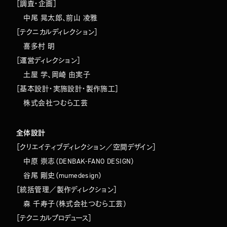
［調査・企画］
中尾 晃太郎、前山 凌雅
［テクニカルディレクション］
喜多村 明
［運営ディレクション］
土屋 学、岡崎 由実子
［基本設計・実施設計・製作施工］
株式会社つむら工芸
全体設計
［クリエイティブディレクション／空間デザイン］
中原 崇志（DENBAK-FANO DESIGN）
谷尾 剛史（mumedesign）
［統括管理／製作ディレクション］
森 千寿子（株式会社つむら工芸）
［テクニカルプロデュース］