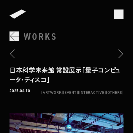
WORKS
日本科学未来館 常設展示「量子コンピュ
ータ・ディスコ」
2025.06.10
[
ARTWORK
]
[
EVENT
]
[
INTERACTIVE
]
[
OTHERS
]