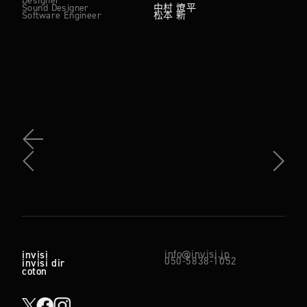
Sound Designer
中村 燎平
Software Engineer
松本 新
info@invisi.jp
invisi
050-5838-1052
invisi dir
coton