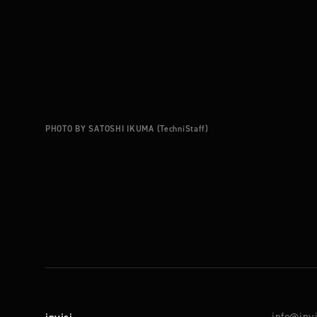
PHOTO BY SATOSHI IKUMA (TechniStaff)
info@invi