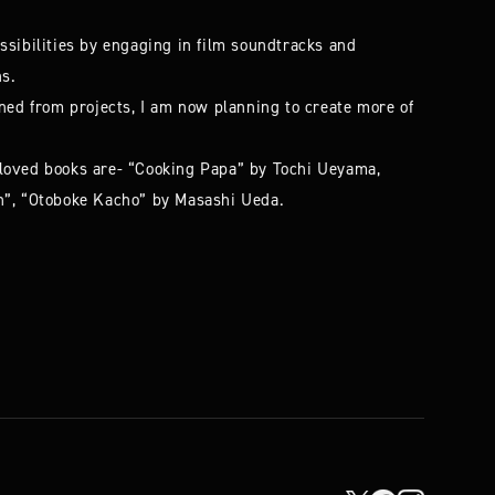
ssibilities by engaging in film soundtracks and
ns.
ined from projects, I am now planning to create more of
loved books are- “Cooking Papa” by Tochi Ueyama,
n”, “Otoboke Kacho” by Masashi Ueda.