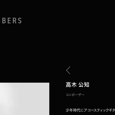
MBERS
Yuichi Nakamura (KAMRA
高木 公知
コンポーザー
少年時代にアコースティックギ