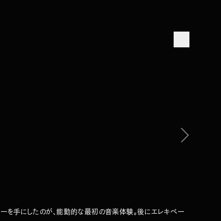
TOP
ABOUT
WORKS
COMPANY
NEWS
MEMBERS
CONTACT
)
Yudai Iwata (m
ターを手にしたのが、能動的な最初の音楽体験。後にエレキベー