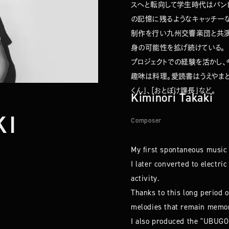
スへと転向して学生時代はバン
の記憶に残るようなキャッチーな
制作を行い九州交響楽団と共演
身の可能性を拡げ続けている。
プロジェクトでの経験を活かし
趣味は料理。愛読書はうえやまと
くん」、「おとぼけ課長」など。
Kiminori Takaki
KI
Composer
My first spontaneous music 
I later converted to electr
activity.
Thanks to this long period o
melodies that remain memora
I also produced the "UBUG