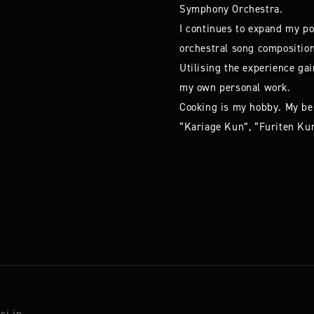
Symphony Orchestra.
I continues to expand my po
orchestral song compositio
Utilising the experience ga
my own personal work.
Cooking is my hobby. My be
“Kariage Kun”, “Furiten Ku
si.jp