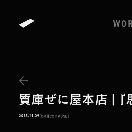
WO
BACK TO THE LIST
質庫ぜに屋本店 | 『思
2018.11.09
[
CM
]
[
COMPOSE
]