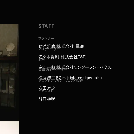
STAFF
プランナー
勝浦雅彦(株式会社 電通)
プロデューサー
佐々木貴明(株式会社T&E)
監督
岸浩一郎(株式会社ワンダーランドハウス)
音楽プロデューサー
松尾謙二郎(invisible designs lab.)
サウンドデザイナー/ピアノ指導
安田寿之
ピアニスト
谷口雄紀