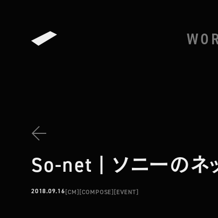
WO
BACK TO THE LIST
So-net | ソニーの
2018.09.16
[
CM
]
[
COMPOSE
]
[
EVENT
]