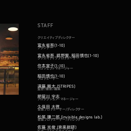
STAFF
クリエイティブディレクター
富永省吾(1-10)
プランナー
富永省吾、綿野賢、稲田慎也(1-10)
クリエイティブプロデューサー
住本宣子(1-10)
プロジェクトマネージャー
稲田慎也(1-10)
プロデューサー
遠藤 耕太 (STRIPES)
監督/撮影/編集
肥留川 宇志
プロダクション・マネージャー
久保田 太啓
音楽プロデューサー/ディレクター
松尾 謙二郎 (invisible designs lab.)
音楽プロデューサー/ディレクター
佐藤 光俊 (音楽総研)
レコーディングエンジニア