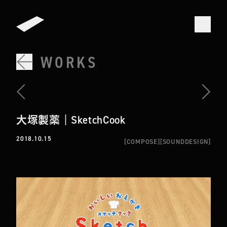
WORKS
大塚製薬｜SketchCook
2018.10.15
[
COMPOSE
]
[
SOUNDDESIGN
]