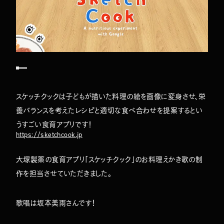
スケッチクックは子どもが描いた料理の絵を画像に変身させ、栄
養バランスを考えたレシピと適切な食べ合わせを提案するとい
うすごい食育アプリです！
https://sketchcook.jp
TOP
ABOUT
WORKS
大塚製薬の食育アプリ「スケッチクック」のお料理えかき歌の制
COMPANY
NEWS
作を担当させていただきました。
MEMBERS
CONTACT
歌唱は坂本美雨さんです！