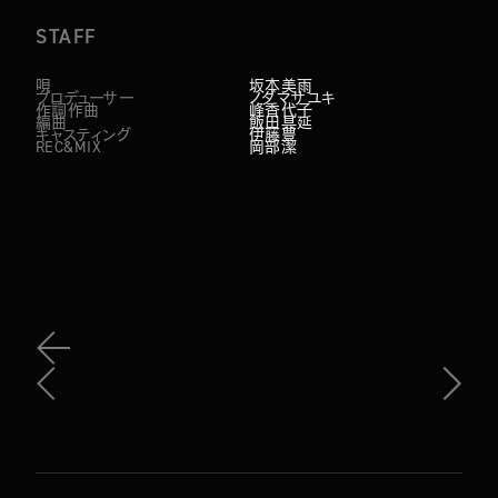
STAFF
唄
坂本美雨
プロデューサー
ノダマサユキ
作詞作曲
峰香代子
編曲
飯田具延
キャスティング
伊藤豊
REC&MIX
岡部潔