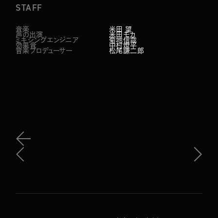
STAFF
音楽
米田 望
声の出演
米田モカ
ミキシングエンジニア
菊地信哉
効果音
中村燎平
音楽プロデューサー
松尾謙二郎