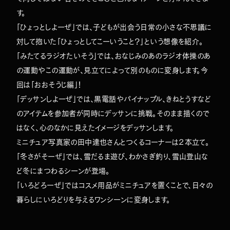
す。
TOP
ABOUT
「ひょっとしよーぜ」では、子どもが出会う日常の小さな不思議に
WORKS
対して抱いた「ひょっとしてこーいうこと？」という想像を紹介。
COMPANY
NEWS
「みたてるラジオたいそう」では、おなじみのあのラジオ体操のあ
MEMBERS
CONTACT
の運動やこの運動が、見立てによって別のものに変身します。今
回は「おおそうじ編」！
「デッサンしよーぜ」では、黒電話やパイナップル、きねとうすなど
のアイテムを参加者が同時にデッサンに挑戦。そのまま描くので
はなく、心のなかに見えたイメージをデッサンします。
ミニチュア写真家の田中達也さんとつくるコーナーは２本立て。
「冬さがそーぜ」では、雪だるま遊び、わかさぎ釣り、雪山登山な
ど冬にまつわるシーンが登場。
「いろどろーぜ」ではコスメ用品がミニチュアを置くことで、日々の
暮らしにいろどりを与えるワンシーンに変身します。