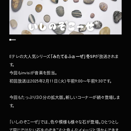
Eテレの大人気シリーズ
「みたてるふぉーぜ」冬SP
が放送されま
す。
今回もinvisiが音楽を担当。
初回放送は2025年2月11日（火）午前9:00〜午前9:30です。
今回もたっぷり３０分の拡大版。新しいコーナーが続々登場しま
す。
「いしのぞこーぜ」では、色や模様も様々な石が登場。ひとつとし
て同じではない石をのぞきこむと色んなイメージと浮かんできま