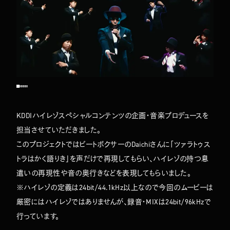
KDDIハイレゾスペシャルコンテンツの企画・音楽プロデュースを
担当させていただきました。
このプロジェクトではビートボクサーのDaichiさんに「ツァラトゥス
トラはかく語りき」を声だけで再現してもらい、ハイレゾの持つ息
遣いの再現性や音の奥行きなどを表現してもらいました。
TOP
ABOUT
※ハイレゾの定義は24bit/44.1kHz以上なので今回のムービーは
WORKS
厳密にはハイレゾではありませんが、録音・MIXは24bit/96kHzで
COMPANY
NEWS
行っています。
MEMBERS
CONTACT