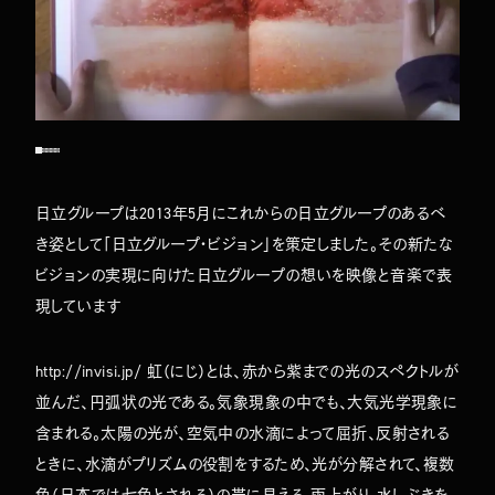
日立グループは2013年5月にこれからの日立グループのあるべ
TOP
ABOUT
き姿として「日立グループ・ビジョン」を策定しました。その新たな
WORKS
ビジョンの実現に向けた日立グループの想いを映像と音楽で表
COMPANY
NEWS
現しています
MEMBERS
CONTACT
http://invisi.jp/ 虹（にじ）とは、赤から紫までの光のスペクトルが
並んだ、円弧状の光である。気象現象の中でも、大気光学現象に
含まれる。太陽の光が、空気中の水滴によって屈折、反射される
ときに、水滴がプリズムの役割をするため、光が分解されて、複数
色（日本では七色とされる）の帯に見える。雨上がり、水しぶきを