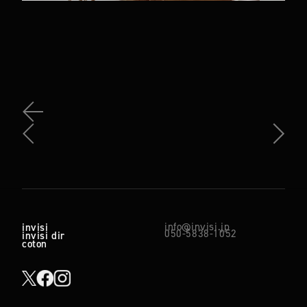
info@invisi.jp
invisi
050-5838-1052
invisi dir
coton